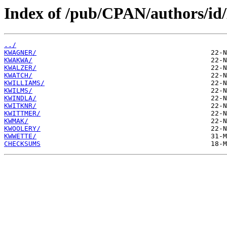
Index of /pub/CPAN/authors/i
../
KWAGNER/
KWAKWA/
KWALZER/
KWATCH/
KWILLIAMS/
KWILMS/
KWINDLA/
KWITKNR/
KWITTMER/
KWMAK/
KWOOLERY/
KWWETTE/
CHECKSUMS