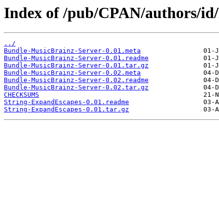
Index of /pub/CPAN/authors/
../
Bundle-MusicBrainz-Server-0.01.meta
Bundle-MusicBrainz-Server-0.01.readme
Bundle-MusicBrainz-Server-0.01.tar.gz
Bundle-MusicBrainz-Server-0.02.meta
Bundle-MusicBrainz-Server-0.02.readme
Bundle-MusicBrainz-Server-0.02.tar.gz
CHECKSUMS
String-ExpandEscapes-0.01.readme
String-ExpandEscapes-0.01.tar.gz